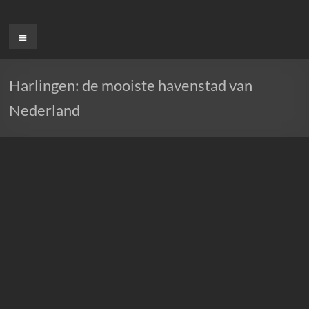
Ga
naar
Menu
de
inhoud
Harlingen: de mooiste havenstad van
Nederland