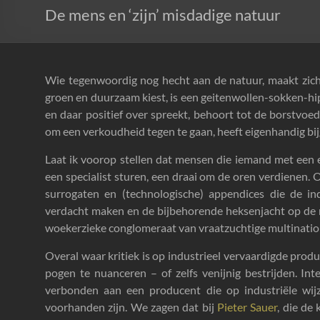
De mens en ‘zijn’ misdadige natuur
Wie tegenwoordig nog hecht aan de natuur, maakt zich
groen en duurzaam kiest, is een geitenwollen-sokken-hi
en daar positief over spreekt, behoort tot de borstvo
om een verkoudheid tegen te gaan, heeft eigenhandig bi
Laat ik voorop stellen dat mensen die iemand met een
een specialist sturen, een draai om de oren verdienen. 
surrogaten en (technologische) appendices die de i
verdacht maken en de bijbehorende heksenjacht op de 
woekerzieke conglomeraat van vraatzuchtige multinationa
Overal waar kritiek is op industrieel vervaardigde prod
pogen te nuanceren – of zelfs venijnig bestrijden. Int
verbonden aan een producent die op industriële wijz
voorhanden zijn. We zagen dat bij
Pieter Sauer
, die de