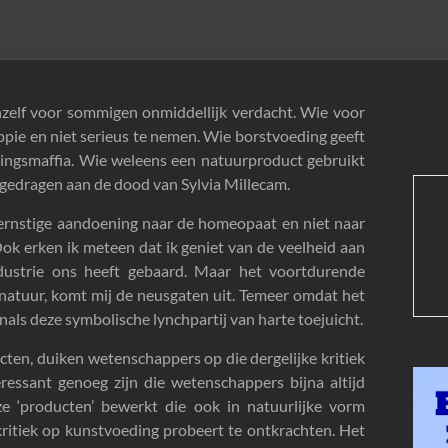
zelf voor sommigen onmiddellijk verdacht. Wie voor
ppie en niet serieus te nemen. Wie borstvoeding geeft
edingsmaffia. Wie weleens een natuurproduct gebruikt
jgedragen aan de dood van Sylvia Millecam.
 ernstige aandoening naar de homeopaat en niet naar
Ook erken ik meteen dat ik geniet van de veelheid aan
ndustrie ons heeft gebaard. Maar het voortdurende
natuur, komt mij de neusgaten uit. Temeer omdat het
ls deze symbolische lynchpartij van harte toejuicht.
ucten, duiken wetenschappers op die dergelijke kritiek
eressant genoeg zijn die wetenschappers bijna altijd
e ‘producten’ bewerkt die ook in natuurlijke vorm
 kritiek op kunstvoeding probeert te ontkrachten. Het