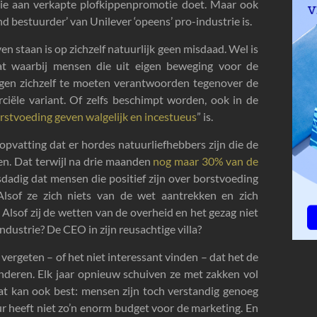
die aan verkapte plofkippenpromotie doet. Maar ook
end bestuurder’ van Unilever ‘opeens’ pro-industrie is.
n staan is op zichzelf natuurlijk geen misdaad. Wel is
at waarbij mensen die uit eigen beweging voor de
rijgen zichzelf te moeten verantwoorden tegenover de
ciële variant. Of zelfs beschimpt worden, ook in de
rstvoeding geven walgelijk en incestueus
” is.
pvatting dat er hordes natuurliefhebbers zijn die de
en. Dat terwijl na drie maanden
nog maar 30% van de
sdadig dat mensen die positief zijn over borstvoeding
 Alsof ze zich niets van de wet aantrekken en zich
Alsof zij de wetten van de overheid en het gezag niet
dustrie? De CEO in zijn reusachtige villa?
vergeten – of het niet interessant vinden – dat het de
enderen. Elk jaar opnieuw schuiven ze met zakken vol
t kan ook best: mensen zijn toch verstandig genoeg
r heeft niet zo’n enorm budget voor de marketing. En