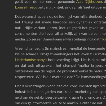
geldt voor de hier eerder genoemde
Aalt Dijkhuizen
, 
Louise Fresco
ontvangt kritiek sinds zij als ‘niet uitvoer
Dat wetenschappers op de loonlijst van miljardenbedrijve
het treurig dat mede hierdoor een dynamiek ontsta
natuurlijke variant kiezen, (net zo goed) het gevoel k
consumenten die liever afhankelijk zijn van de commer
media. Zo zei een Amerikaanse Miss onlangs nog dat “
bo
Vreemd genoeg is (in mainstream-media) de heersende o
kleine schare surrogaat-aanhangers het leven zuur mak
Nederlandse baby’s
borstvoeding krijgt. Het is bijna mi
en dat ook uitspreken, het stempel ‘maffia’ krijgen.
onttrekken aan de regels. Ze promoten enkel de natuur! 
respecteren. Wie is die overheid dan? De kunstvoedingsin
Het is verbazingwekkend dat veel consumenten lijken te 
industrie is die miljarden euro’s aan marketing kan sp
geld om de gefabriceerde santenkraam te promoten. Da
om een geïnformeerde keuze te maken? Echter, de natuu