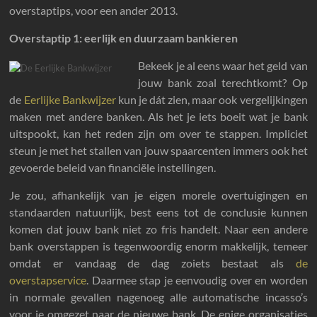
overstaptips, voor een ander 2013.
Overs
taptip 1: eerlijk en duurzaam bankieren
Bekeek je al eens waar het geld van
jouw bank zoal terechtkomt? Op
de
Eerlijke Bankwijzer
kun je dát zien, maar ook vergelijkingen
maken met andere banken. Als het je iets boeit wat je bank
uitspookt, kan het reden zijn om over te stappen. Impliciet
steun je met het stallen van jouw spaarcenten immers ook het
gevoerde beleid van financiële instellingen.
Je zou, afhankelijk van je eigen morele overtuigingen en
standaarden natuurlijk, best eens tot de conclusie kunnen
komen dat jouw bank niet zo fris handelt. Naar een andere
bank overstappen is tegenwoordig enorm makkelijk, temeer
omdat er vandaag de dag zoiets bestaat als
de
overstapservice
. Daarmee stap je eenvoudig over en worden
in normale gevallen nagenoeg alle automatische incasso’s
voor je omgezet naar de nieuwe bank. De enige organisaties