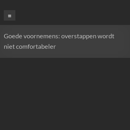
Ga
naar
Menu
de
inhoud
Goede voornemens: overstappen wordt
niet comfortabeler