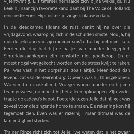
vijfentwintig’. Dit tafereel herhaalde zich bijna wekelijks. Nu
keek hij naar zijn favoriete kandidaat bij The Voice of Holland:
een mede-Fries. Hij sms’te zijn vingers blauw en lam.
In de kleedkamer, tijdens de rust, denkt hij na over die
vrijdagavond, waarop hij zich in de schulden smste. Nou ja, hij
met de telefoon van zijn moeder sms’te tot hij niet meer kon.
Eerder die dag had hij de pasjes van moeder leeggepind.
Sinterklaasaankopen zijn tenslotte niet goedkoop. En er
moest nogal wat gekocht worden, om de stress kwijt te raken.
Pa was vast in het dorpshuis, zoals altijd. Meer dood dan
levend, zat van de Beerenburg. Opeens was hij thuisgekomen.
Woedend en raaskallend. Vroeger waren moeder en hij een
team geweest, nu moest hij het alleen opknappen. Zijn vader
trapte de cadeau’s kapot. Foeterde tegen Jelle dat hij gek was
zoveel voor die zingende homo te sms’en. De rekening kon hij
tegemoet zien. Even was er razernij, maar ditmaal was de
lamlendigheid sterker.
Trainer Rinze richt zich tot Jelle: “we weten dat je het zwaar