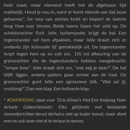
hebt maat, maar niemand heeft het de afgelopen tijd
makkelijk. Houd je nou in, want er komt ellende van dat boze
gehannes”. De reus van zestien knikt en kiepert de laatste
teug thee naar binnen. Beide teams lopen het veld op. De
scheidsrechter fluit. Jelle, buitenspeler, krijgt de bal. Een
tegenstander wil hem afpakken, maar Jelle draait zich er
ondanks zijn kolossale lijf gemakkelijk uit. De tegenstander
loopt tegen hem op en valt om. Dit tot afkeuring van de
grensrechter die de tegenstanders hebben meegebracht:
“lompe boer”. Jelle draait zich om, “wat zeg je daar?”. De bal
blijft liggen, andere spelers gaan ermee aan de haal. De
grensrechter gunt Jelle een agressieve blik, “Wat zal jij,
snotjong?”. Dan een klap. Een keiharde klap.
*
#DAMEKNAG
staat voor ‘Drie Alinea’s Met Een Knipoog Naar
Actuele Gebeurtenissen’. Elke gelijkenis met bestaande
nieuwsberichten berust derhalve niet op louter toeval, maar dient
men nu ook weer niet al te serieus te nemen.