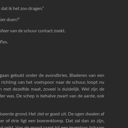
dat ik het zou dragen.”
hier doen?”
sfeer van de schuur contact zoekt.
fles.
 gaan gebukt onder de avondbries. Bladeren van een
 richting van het voetspoor naar de schuur, loopt nu
et dezelfde maat, zoveel is duidelijk. Wel zijn de
der was. De schep is behalve zwart van de aarde, ook
seerde grond. Het ziet er goed uit. De ogen dwalen af
 of drie ligt een boerenklomp. Dat zal dan zo zijn,
d reikt. Van de grond raapt hij een levenloos lichaam