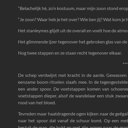
“Belachelijk hè, zo’n kostuum, maar mijn zoon stond erop 
“Je zoon? Waar heb je het over? Wie ben jij? Wat kom je 
Het stanleymes glijdt uit de overall en voelt hoe de atmo
Het glimmende ijzer tegenover het gebroken glas van de 
Nog twee stappen en ze staan recht tegenover elkaar.
***
De schep verdwijnt met kracht in de aarde. Gewassen
eenzame boom ritselen slaafs mee. In de tegengestelde
een ander spoor. De voetstappen komen van schoenen m
voetstappen dieper, alsof de wandelaar een stuk zwaar
rood van het bloed.
Tevreden maar haatdragende ogen kijken naar de geëgali
naar het spoor dat vanaf de schuur komt. Op een meter
besluit de man, die bukt en met zijn armen naar de gron