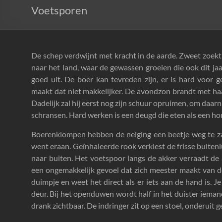
Voetsporen
De schep verdwijnt met kracht in de aarde. Zweet zoekt v
naar het land, waar de gewassen groeien die ook dit ja
goed uit. De boer kan tevreden zijn, er is hard voor g
maakt dat niet makkelijker. De avondzon brandt met haa
Dadelijk zal hij eerst nog zijn schuur opruimen, om daar
schransen. Hard werken is een deugd die eten als een hond
Boerenklompen hebben de neiging een beetje weg te za
went eraan. Geïnhaleerde rook verkiest de frisse buiten
naar buiten. Het voetspoor langs de akker verraadt de 
een ongemakkelijk gevoel dat zich meester maakt van d
duimpje en weet het direct als er iets aan de hand is. Je 
deur. Bij het openduwen wordt half in het duister iema
drank zichtbaar. De indringer zit op een stoel, onderuit 