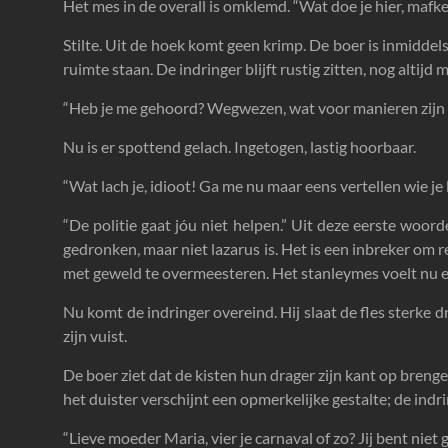
Het mes in de overall is omklemd. “Wat doe je hier, mafkee
Stilte. Uit de hoek komt geen krimp. De boer is inmiddel
ruimte staan. De indringer blijft rustig zitten, nog altijd
“Heb je me gehoord? Wegwezen, wat voor manieren zijn 
Nu is er spottend gelach. Ingetogen, lastig hoorbaar.
“Wat lach je, idioot! Ga me nu maar eens vertellen wie je b
“De politie gaat jóu niet helpen.” Uit deze eerste wo
gedronken, maar niet lazarus is. Het is een inbreker om
met geweld te overmeesteren. Het stanleymes voelt nu e
Nu komt de indringer overeind. Hij slaat de fles sterke 
zijn vuist.
De boer ziet dat de kisten hun drager zijn kant op brenge
het duister verschijnt een opmerkelijke gestalte; de ind
“Lieve moeder Maria, vier je carnaval of zo? Jij bent niet 