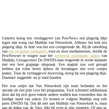
Gisteren kreeg een verslaggever van PowNews een plagerig tikje
tegen zijn wang van Matthijs van Nieuwkerk. Althans, het leek een
plagerig tikje. In feite was het een corrigerende tik. Bij de uitreiking
van
een of andere mediaprijs
, voor en door mediamensen, durfde de
PowNewser te vragen naar het
vermeend exorbitante salaris
van
Matthijs. Gezagscrisis! De DWDD-man reageerde in eerste instantie
met een best grappige uitspraak. Een stagiair zou ooit gezegd
hebben dat echte heren tijdens de feestdagen niet over centjes
praten. Toen de verslaggever doorvroeg, kreeg hij een plagerig tikje.
Daarmee zeggende: nu je muil houden.
Het was netjes dat Van Nieuwkerk zijn team bedankte en het
opvatte als een prijs voor het programma. Toch schemert subliminaal
door dat hij zich geen enkele andere realiteit kan voorstellen dan de
huidige stand van zaken. Zo komen er volgens Matthijs nog vele
jaren DWDD bij. Dat dit niet aan Matthijs van Nieuwkerk is, maar
aan de leden van de Vara, lijkt hij even te zijn vergeten. Of nou ja,