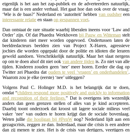
eigenlijk is het aan het zap-publiek en de adverteerders natuurlijk,
maar dat is een ander verhaal. Het gaat hoe dan ook over de vraag:
‘Wie is de baas?’ Nederland en ‘autoriteit’ hebben
van oudsher
een
interessante relatie
en staan
op gespannen voet
.
Dan ontstaat de rare situatie waarbij liberalen ineens voor ‘Law and
Order’ zijn. Of dat Phaedra Werkhoven
bij Pauw en Witteman
stelt
dat kinderen niet meer worden opgevoed. Ondertussen laten de
beeldredacteurs beelden zien van Project X-Haren, agressieve
jochies die worden opgepakt door de politie en idioten die leraren
geweld aandoen. Verschrikkelijk natuurlijk. Maar het slaat nergens
op om te doen alsof dit niet ook
van andere tijden
is. Zo niet van alle
tijden. Kinderen zouden geen ‘nee’ meer horen. Eerder die dag op
Twitter zei Phaedra dat
ouders te veel ‘vragen’ en onderhandelen’
.
Waarom zou je elke (eerste) ‘nee’ uitleggen?
Volgens Paul C. Holinger M.D. is het belangrijk dat te doen,
omdat “
children respond more positively and quickly to information
and recognition of their feelings.
” Dat is overigens iets wezenlijk
anders dan geen grenzen stellen of alles van je kind accepteren.
Daarbij toont onderzoek dat kroost uit lagere sociale milieus veel
vaker ‘nee’ van ouders te horen krijgt dan de sociale bovenlaag.
Weten jullie
die hooligan bij #PenW
nog? Nederland lijdt aan een
gezagscrisis, zeggen ze dan. Inderdaad, maar die crisis is een andere
dan zij menen te zien. Het is de crisis van dertigers, veertigers en