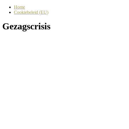
Ga
Menu
Home
naar
Cookiebeleid (EU)
de
inhoud
Gezagscrisis