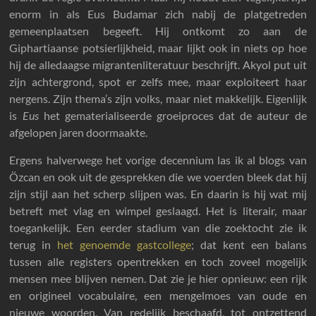
enorm in als Eus Budamar zich nabij de platgetreden
gemeenplaatsen begeeft. Hij ontkomt zo aan de
Giphartiaanse potsierlijkheid, maar lijkt ook in niets op hoe
hij de alledaagse migrantenliteratuur beschrijft. Akyol put uit
zijn achtergrond, spot er zelfs mee, maar exploiteert haar
nergens. Zijn thema’s zijn volks, maar niet makkelijk. Eigenlijk
is
Eus
het gematerialiseerde groeiproces dat de auteur de
afgelopen jaren doormaakte.
Ergens halverwege het vorige decennium las ik al blogs van
Özcan en ook uit de gesprekken die we voerden bleek dat hij
zijn stijl aan het scherp slijpen was. En daarin is hij wat mij
betreft met vlag en wimpel geslaagd. Het is literair, maar
toegankelijk. Een eerder stadium van die zoektocht zie ik
terug in
het genoemde gastcollege
; dat kent een balans
tussen alle registers opentrekken en toch zoveel mogelijk
mensen mee blijven nemen. Dat zie je hier opnieuw: een rijk
en origineel vocabulaire, een mengelmoes van oude en
nieuwe woorden. Van redelijk beschaafd, tot ontzettend