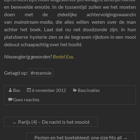
en benevelde emotie. In de tussentijd zullen we het moeten
doen met de ziekelijke achtervolgingswaanzin
van
mainstream-media
, die alles willen weten over de man
achter het boek. Laat dat nu net doodzonde zijn: in hun
platvloerse hysterie zien ze de begraven rijkdom in een mooi
debuut schaapachtig over het hoofd.
Nieuwsgierig geworden?
Bestel Eus
.
Getagd op:
#recensie
Bas
6 november 2012
Bascinaties
Geen reacties
←
Parijs (4) – De nacht is het mooist
Pesten en het boetekleed: one size fits all
→