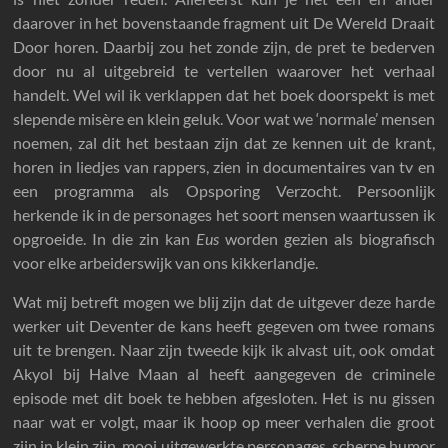
daarover in het bovenstaande fragment uit De Wereld Draait
Door horen. Daarbij zou het zonde zijn, de pret te bederven
door nu al uitgebreid te vertellen waarover het verhaal
handelt. Wel wil ik verklappen dat het boek doorspekt is met
slepende misère en klein geluk. Voor wat we ‘normale’ mensen
noemen, zal dit het bestaan zijn dat ze kennen uit de krant,
horen in liedjes van rappers, zien in documentaires van tv en
een programma als Opsporing Verzocht. Persoonlijk
herkende ik in de personages het soort mensen waartussen ik
opgroeide. In die zin kan
Eus
worden gezien als biografisch
voor elke arbeiderswijk van ons kikkerlandje.
Wat mij betreft mogen we blij zijn dat de uitgever deze harde
werker uit Deventer de kans heeft gegeven om twee romans
uit te brengen. Naar zijn tweede kijk ik alvast uit, ook omdat
Akyol bij Halve Maan al heeft aangegeven de criminele
episode met dit boek te hebben afgesloten. Het is nu gissen
naar wat er volgt, maar ik hoop op meer verhalen die groot
zijn in klein zijn, mooi uitgewerkte personages, scherpe humor