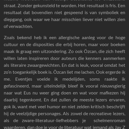
straat. Zonder gekunsteld te worden. Het resultaat is fris. Een
resultaat dat bovendien niet gespeend is van symboliek en
diepgang, ook waar we haar misschien liever niet willen zien
of verwachten.
Zoals bekend heb ik een allergische aanleg voor de hoge
cultuur en de disposities die erbij horen, maar voor boeken
maak ik graag een uitzondering. Zo ook Özcan, die zich heeft
willen laten inspireren door auteurs die kenners aanmerken
als literaire zwaargewichten. En dat is leuk, vooral omdat het
zo’n toegankelijk boek is. Özcan liet me lachen. Ook ergerde ik
me. Eventjes voelde ik medelijden, soms raakte ik
gefascineerd, maar uiteindelijk bleef ik vooral nieuwsgierig
naar wat Eus nu weer ging doen en wat voor mafkezen hij
daarbij tegenkomt. En dat zullen de meeste lezers ervaren,
gok ik, want met veel humor en niet zelden kritisch beschrijft
hij de veelzijdige personages. Als zowel de recreatieve lezers,
als de zware-literatuur-liefhebbers je schelmenroman
waarderen, dan doe je voor de literatuur wat iemand als Jay Z