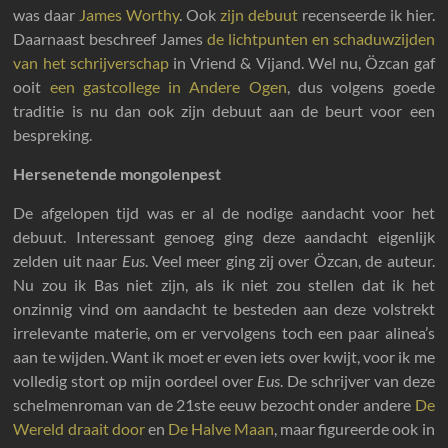
was daar
James Worthy
. Ook
zijn debuut
recenseerde ik hier.
Daarnaast beschreef James
de lichtpunten en schaduwzijden
van het schrijverschap
in Vriend & Vijand. Wel nu, Özcan gaf
ooit
een gastcollege in Andere Ogen
, dus volgens goede
traditie is nu dan ook zijn debuut aan de beurt voor een
bespreking.
Hersenetende mongolenpest
De afgelopen tijd was er al de nodige aandacht voor het
debuut. Interessant genoeg ging deze aandacht eigenlijk
zelden uit naar
Eus
. Veel meer ging zij over Özcan, de auteur.
Nu zou ik Bas niet zijn, als ik niet zou stellen dat ik het
onzinnig vind om aandacht te besteden aan deze volstrekt
irrelevante materie, om er vervolgens toch een paar alinea’s
aan te wijden. Want ik moet er even iets over kwijt, voor ik me
volledig stort op mijn oordeel over
Eus
. De schrijver van deze
schelmenroman van de 21ste eeuw bezocht onder andere
De
Wereld draait door
en
De Halve Maan
, maar figureerde ook in