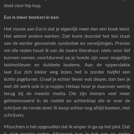
doet voor hip hop.
Eus is meer boeken in een
Het mooie aan
Eus
is dat je eigenlijk meer dan een boek leest.
Het ademt andere werken. Dat komt doordat het bol staat
van de eerder genoemde symboliek en verwijzingen. Precies
om die reden houd ik van de zware literatuur: niets voor lief
kunnen nemen, voortdurend op je hoede zijn voor mogelijke
leidmotieven en dubbele bodems. Aan de oppervlakte
laat
Eus
zich lekker weg lezen, het is zonder twijfel een
échte
pageturner
. Graaf je echter liever wat dieper, dan ben je
met dit werk ook in je nopjes. Helaas hoor je daarover weinig
terug bij de meeste media. Die zijn immers veel meer
geïnteresseerd in de roddel en achterklap die er over de
schrijver de ronde doet. Ik koop echter nog altijd boeken, niet
schrijvers.
Misschien is het opgevallen dat ik amper in ga op het plot. Dat
is niet zonder reden. Allereerst kun je het een en ander