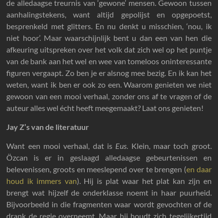
de alledaagse treurnis van ‘gewone’ mensen. Gewoon tussen
aanhalingstekens, want altijd gepolijst en opgepoetst,
besprenkeld met glitters. En nu denkt u misschien, ‘nou, ik
niet hoor’. Maar waarschijnlijk bent u dan een van hen die
afkeuring uitspreken over het volk dat zich wel op het puntje
van de bank aan het wel en wee van tomeloos oninteressante
figuren vergaapt. Zo ben je er alsnog mee bezig. En ik kan het
weten, want ik ben er ook zo een. Waarom genieten we niet
gewoon van een mooi verhaal, zonder ons af te vragen of de
auteur alles wel écht heeft meegemaakt? Laat ons genieten!
Jay Z’s van de literatuur
Want een mooi verhaal, dat is
Eus
. Klein, maar toch groot.
Özcan is er in geslaagd alledaagse gebeurtenissen en
belevenissen, groots en meeslepend over te brengen (
en daar
houd ik immers van
). Hij is plat waar het plat kan zijn en
brengt wat hijzelf de onderklasse noemt in haar puurheid.
Bijvoorbeeld in die fragmenten waar wordt gevochten of de
drank de regie overneemt. Maar hij houdt zich tegelijkertijd