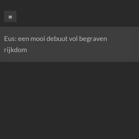
Ga
naar
Menu
de
inhoud
Eus: een mooi debuut vol begraven
rijkdom