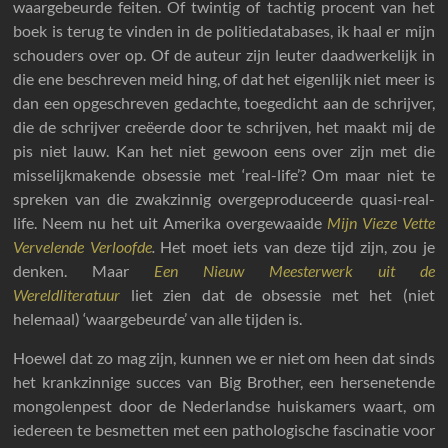
waargebeurde feiten. Of twintig of tachtig procent van het
boek is terug te vinden in de politiedatabases, ik haal er mijn
schouders over op. Of de auteur zijn leuter daadwerkelijk in
die ene beschreven meid hing, of dat het eigenlijk niet meer is
dan een opgeschreven gedachte, toegedicht aan de schrijver,
die de schrijver creëerde door te schrijven, het maakt mij de
pis niet lauw. Kan het niet gewoon eens over zijn met die
misselijkmakende obsessie met ‘real-life’? Om maar niet te
spreken van die zwakzinnig overgeproduceerde quasi-real-
life. Neem nu het uit Amerika overgewaaide
Mijn Vieze Vette
Vervelende Verloofde
.
Het moet iets van deze tijd zijn, zou je
denken. Maar
Een Nieuw Meesterwerk uit de
Wereldliteratuur
liet zien dat de obsessie met het (niet
helemaal) ‘waargebeurde’ van alle tijden is.
Hoewel dat zo mag zijn, kunnen we er niet om heen dat sinds
het krankzinnige succes van Big Brother, een hersenetende
mongolenpest door de Nederlandse huiskamers waart, om
iedereen te besmetten met een pathologische fascinatie voor