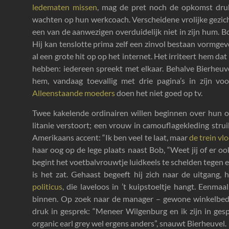
ledematen missen
, mag de pret noch de opkomst drukk
wachten op hun werkcoach. Verscheidene vrolijke gezich
een van de aanwezigen overduidelijk niet in zijn hum. Bob
Hij kan tenslotte prima zelf een zinvol bestaan vormgev
al een grote hit op op het internet. Het irriteert hem d
hebben: iedereen spreekt met elkaar. Behalve Bierheuve
hem, vandaag toevallig met drie pagina’s in zíjn voor
Alleenstaande moeders
doen het niet goed op tv.
Twee kakelende ordinairen willen beginnen over hun o
litanie verstoort; een vrouw in camouflagekleding stru
Amerikaans accent: “Ik ben veel te laat, maar
de trein vl
haar oog op de lege plaats naast Bob, “Weet jij of er o
begint het voetbalvrouwtje luidkeels te schelden tegen
is het zat. Gehaast begeeft hij zich naar de uitgang,
politicus
, die laveloos in ’t kuipstoeltje hangt. Eenmaa
binnen. Op zoek naar de manager – gewone winkelbedi
druk in gesprek: “Meneer Wilgenburg en ik zijn in gespr
organic earl grey wel ergens anders”, snauwt Bierheuvel.