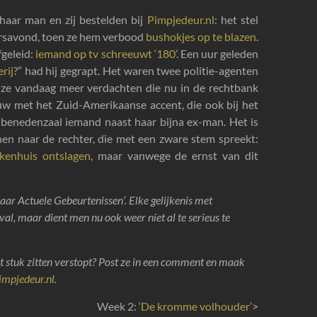
haar man en zij bestelden bij
Pimpjedeur.nl
: het stel
aarsavond, toen ze hem verbood
bushokjes op te blazen
.
fgeleid:
iemand op tv schreeuwt ‘180’
. Een uur geleden
rij
?” had hij gegrapt. Het waren twee politie-agenten
t ze vandaag meer verdachten die nu in de rechtbank
uw met het Zuid-Amerikaanse accent, die ook bij het
 benedenzaal iemand naast haar bijna ex-man. Het is
nen naar de rechter, die met een zware stem spreekt:
ekenhuis ontslagen
, maar vanwege de ernst van dit
aar Actuele Gebeurtenissen’. Elke gelijkenis met
al, maar dient men nu ook weer niet al te serieus te
t stuk zitten verstopt? Post ze in een comment en maak
impjedeur.nl
.
Week 2:
‘De kromme volhouder’
>