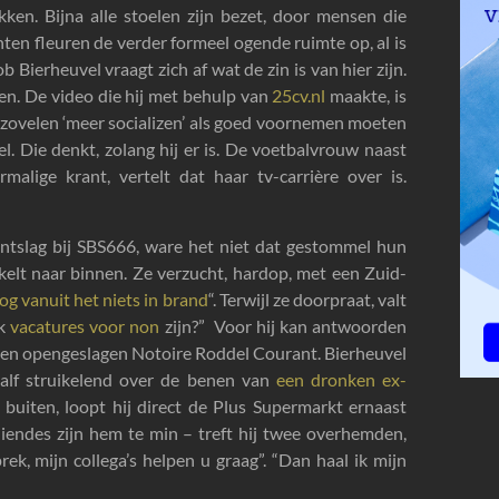
en. Bijna alle stoelen zijn bezet, door mensen die
ten fleuren de verder formeel ogende ruimte op, al is
 Bierheuvel vraagt zich af wat de zin is van hier zijn.
en. De video die hij met behulp van
25cv.nl
maakte, is
at zovelen ‘meer socializen’ als goed voornemen moeten
l. Die denkt, zolang hij er is. De voetbalvrouw naast
malige krant, vertelt dat haar tv-carrière over is.
ntslag bij SBS666, ware het niet dat gestommel hun
ikelt naar binnen. Ze verzucht, hardop, met een Zuid-
oog vanuit het niets in brand
“. Terwijl ze doorpraat, valt
ok
vacatures voor non
zijn?” Voor hij kan antwoorden
 een opengeslagen Notoire Roddel Courant. Bierheuvel
 half struikelend over de benen van
een dronken ex-
l buiten, loopt hij direct de Plus Supermarkt ernaast
endes zijn hem te min – treft hij twee overhemden,
ek, mijn collega’s helpen u graag”. “Dan haal ik mijn