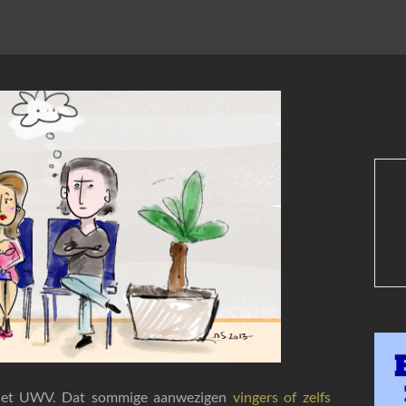
n het UWV. Dat sommige aanwezigen
vingers of zelfs