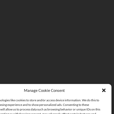
Manage Cookie Consent
logies like cookies to store and/or access device information. We do this to
sing experience and to show personalized ads. Consenting to these
will allow us to process data such as browsing behavior or unique IDs on this
senting or withdrawing consent, may adversely affect certain features and