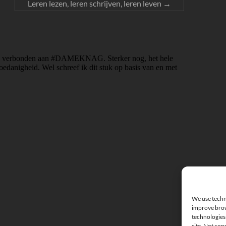
Leren lezen, leren schrijven, leren leven
→
We use techno
improve brow
technologies 
site. Not con