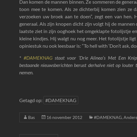
Dan komen de mannen binnen. Ze sommeren de generaal 
toon mee te komen. Als ze dichterbij komen zien ze da
verzoeken uw broek aan te doen”, zegt een van hen. Hij
generaal. Als zijn knopen dicht zijn volgt hij de mannen
laatste ziet in zijn ooghoek het omgeklapte fotolijstje
kleine kindjes. Hij walgt nu nog meer. Het fotolijstje lig
opiniestuk nu ook leesbaar is: “To hell with ‘Don’t ask, don’
*
#DAMEKNAG
staat voor ‘Drie Alinea’s Met Een Knip
bestaande nieuwsberichten berust derhalve niet op louter t
nemen.
Getagd op:
#DAMEKNAG
Bas
16 november 2012
#DAMEKNAG
,
Ander