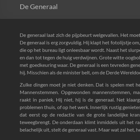
De Generaal
De generaal laat zich de pijpbeurt welgevallen. Het moet
De generaal is erg zorgvuldig. Hij klapt het fotolijstje om
die op het bureau ligt onleesbaar wordt. Naast het slur
en dan tot tegen de huig verdwijnen. Grote witte oogbo
met goedkeuring waar. De generaal is een tevreden genera
hij. Misschien als de minister belt, om de Derde Wereldoor
Zulke dingen moet je niet denken. Dat is spelen met het
Mannenstemmen. Opgewonden mannenstemmen, maar 
raakt in paniek. Hij niet, hij is de generaal. Net kl
problemen thuis, of op het werk. Innerlijk rustig genieten
dat eerst op de redactie van de grote landelijke kra
teweegbrengt. De onderdaan klimt inmiddels uit het ra
belachelijk uit, stelt de generaal vast. Maar wat zal het, 