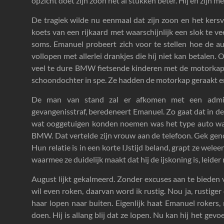
opzicht doet zijn zoon het al stukken beter. Hij en zijn m
De tragiek wilde nu eenmaal dat zijn zoon en het ker
koets van een rijkaard met waarschijnlijk een slok te v
soms. Emanuel probeert zich voor te stellen hoe de au
vollopen met allerlei drankjes die híj niet kan betalen. 
veel te dure BMW fietsende kinderen met de motorkap o
schoondochter in spe. Ze hadden de motorkap geraakt e
De man van stand zal er afkomen met een adminis
gevangenisstraf, beredeneert Emanuel. Zo gaat dat in de
wat ooggetuigen konden noemen was het type auto waa
BMW. Dat vertelde zijn vrouw aan de telefoon. Gek gen
Hun relatie is in een korte IJstijd beland, grapt ze weleen
waarmee ze duidelijk maakt dat hij de ijskoning is, leider
August lijkt gekalmeerd. Zonder excuses aan te bieden 
wil even roken, daarvan word ik rustig. Nou ja, rustige
haar lopen naar buiten. Eigenlijk haat Emanuel rokers
doen. Hij is allang blij dat ze lopen. Nu kan hij het ge