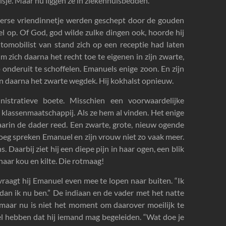
eisje. Maar nu liggen ze in ziekenhuisbedden.
sverse vriendinnetje werden geschept door de gouden
eel op. Of God, god wilde zulke dingen ook, hoorde hij
tomobilist van stand zich op een receptie had laten
Om zich daarna het recht toe te eigenen in zijn zwarte,
nderuit te schoffelen. Emanuels enige zoon. En zijn
n daarna het zwarte wegdek. Hij kokhalst opnieuw.
tratieve boete. Misschien een voorwaardelijke
 klassenmaatschappij. Als ze hem al vinden. Het enige
rin de dader reed. Een zwarte, grote, nieuw ogende
oeg spreken Emanuel en zijn vrouw niet zo vaak meer.
s. Daarbij ziet hij een diepe pijn in haar ogen, een blik
 naar kou en kilte. Die rotmaag!
vraagt hij Emanuel even mee te lopen naar buiten. “Ik
r dan ik nu ben.” De indiaan en de vader met het natte
, maar nu is niet het moment om daarover moeilijk te
voel hebben dat hij iemand mag begeleiden. “Wat doe je