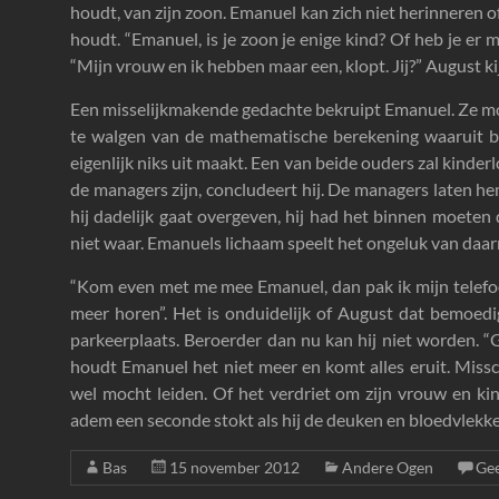
houdt, van zijn zoon. Emanuel kan zich niet herinneren of 
houdt. “Emanuel, is je zoon je enige kind? Of heb je er 
“Mijn vrouw en ik hebben maar een, klopt. Jij?” August kij
Een misselijkmakende gedachte bekruipt Emanuel. Ze moe
te walgen van de mathematische berekening waaruit bl
eigenlijk niks uit maakt. Een van beide ouders zal kinderl
de managers zijn, concludeert hij. De managers laten he
hij dadelijk gaat overgeven, hij had het binnen moeten 
niet waar. Emanuels lichaam speelt het ongeluk van daarnet
“Kom even met me mee Emanuel, dan pak ik mijn telefo
meer horen”. Het is onduidelijk of August dat bemoed
parkeerplaats. Beroerder dan nu kan hij niet worden. “
houdt Emanuel het niet meer en komt alles eruit. Missch
wel mocht leiden. Of het verdriet om zijn vrouw en kind,
adem een seconde stokt als hij de deuken en bloedvlek
Bas
15 november 2012
Andere Ogen
Gee