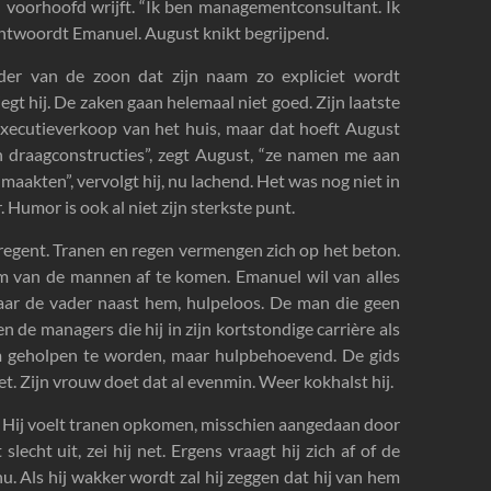
jn voorhoofd wrijft. “Ik ben managementconsultant. Ik
 antwoordt Emanuel. August knikt begrijpend.
der van de zoon dat zijn naam zo expliciet wordt
gt hij. De zaken gaan helemaal niet goed. Zijn laatste
xecutieverkoop van het huis, maar dat hoeft August
n draagconstructies”, zegt August, “ze namen me aan
maakten”, vervolgt hij, nu lachend. Het was nog niet in
umor is ook al niet zijn sterkste punt.
regent. Tranen en regen vermengen zich op het beton.
toom van de mannen af te komen. Emanuel wil van alles
t naar de vader naast hem, hulpeloos. De man die geen
n de managers die hij in zijn kortstondige carrière als
geholpen te worden, maar hulpbehoevend. De gids
et. Zijn vrouw doet dat al evenmin. Weer kokhalst hij.
mt. Hij voelt tranen opkomen, misschien aangedaan door
lecht uit, zei hij net. Ergens vraagt hij zich af of de
 nu. Als hij wakker wordt zal hij zeggen dat hij van hem