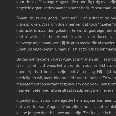
voor de kost?” vraagt August, die onnodig ruig over zi
begeleid organisaties naar een beter bedrijfsresultaat”,
“Gaan de zaken goed, Emanuel?” Het irriteert de va
uitgesproken. Waarom doen mensen dat toch? “Zeker”, lie
opdracht is maanden geleden. Er wordt gedreigd met e
niet te weten. “Ik ben directeur van een producent va
vanwege mijn naam, voor jij de grap maakt die al zovelen 
Emanuel opgekomen. Emanuel is niet zo’n grappenmaker. H
Buiten aangekomen barst August in tranen uit. Het mot
Daar is het licht weer. Fel wit en dof rood. Er lijkt s
doen, zijn hart bonst in zijn keel. Zijn maag. Hij kijk
medelijden wil, maar hier nu luid staat te huilen. Zo ware
managementconsultant tegenkwam ook vaak: bang om 
naar een beter bedrijfsresultaat raadpleegt men liever ni
Eigenlijk is zijn zoon de enige die hem nog serieus nee
het verdriet van August. Voor zijn zoon ziet het er niet s
kleine jongen daar blij mee moet zijn. Zestien jaar is hij