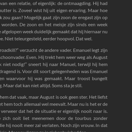
an een relatie, of eigenlijk: de ontmaagding. Hij had
tter is. Zoveel wist hij uit eigen ervaring. Maar hoe
 zou gaan? Mogelijk gaat zijn zoon de eregast zijn op
zal worden. De zoon en het meisje zijn sinds een week
 afgelopen week duidelijk gemaakt dat hij hiernaar nu
e. Niet teleurgesteld, eerder hoopvol. Dat wel.
roadkill?” verzucht de andere vader. Emanuel legt zijn
choonvader. Even. Hij trekt hem weer weg als August
niet nodig!” sneert hij naar Manuel, terwijl hij hem
atdragend is. Voor dit soort gelegenheden was Emanuel
en waarvoor hij was gemaakt. Maar troost bungelt
 Maar dat kan niet altijd. Soms sta je stil.
 hem dat vaak, maar August is ook geen ster. Het liefst
et hem toch allemaal wel meevalt. Maar nu is het er de
verweer dat het de situatie er eigenlijk nooit naar is.
die zich ooit liet meenemen door de tourbus zonder
 hij nooit meer zal verlaten. Noch zijn vrouw. In dat