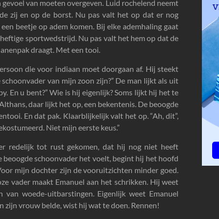
een gevoel van moeten overgeven. Luid rochelend neemt
de zij en op de borst. Nu pas valt het op dat er nog
 een beetje op adem komen. Bij elke ademhaling gaat
heftige sportwedstrijd. Nu pas valt het hem op dat de
ianenpak draagt. Met een tooi.
rsoon die voor indiaan moet doorgaan af. Hij steekt
 schoonvader van mijn zoon zijn?” De man lijkt als uit
En u bent?” Wie is hij eigenlijk? Soms lijkt hij het te
Althans, daar lijkt het op, een bekentenis. De beoogde
tooi. En dat pak. Klaarblijkelijk valt het op. “Ah, dit”,
Gekostumeerd. Niet mijn eerste keus.”
r redelijk tot rust gekomen, dat hij nog niet heeft
e beoogde schoonvader het voelt, begint hij het hoofd
oor mijn dochter zijn de vooruitzichten minder goed.
 vader maakt Emanuel aan het schrikken. Hij weet
 van woede-uitbarstingen. Eigenlijk weet Emanuel
zijn vrouw belde, wist hij wat te doen. Rennen!