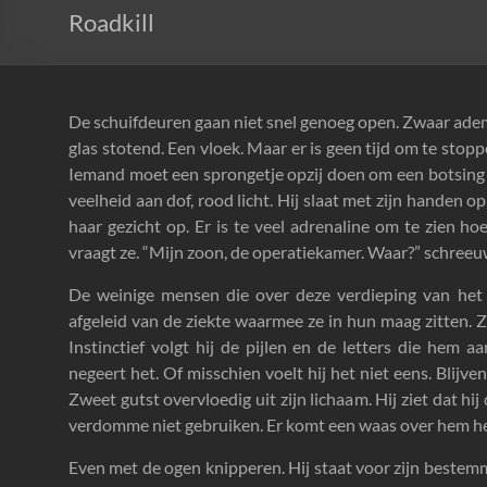
Roadkill
De schuifdeuren gaan niet snel genoeg open. Zwaar adem
glas stotend. Een vloek. Maar er is geen tijd om te sto
Iemand moet een sprongetje opzij doen om een botsing te
veelheid aan dof, rood licht. Hij slaat met zijn handen o
haar gezicht op. Er is te veel adrenaline om te zien h
vraagt ze. “Mijn zoon, de operatiekamer. Waar?” schreeuwt 
De weinige mensen die over deze verdieping van het 
afgeleid van de ziekte waarmee ze in hun maag zitten. Z
Instinctief volgt hij de pijlen en de letters die hem a
negeert het. Of misschien voelt hij het niet eens. Blijve
Zweet gutst overvloedig uit zijn lichaam. Hij ziet dat hij
verdomme niet gebruiken. Er komt een waas over hem hee
Even met de ogen knipperen. Hij staat voor zijn bestemm