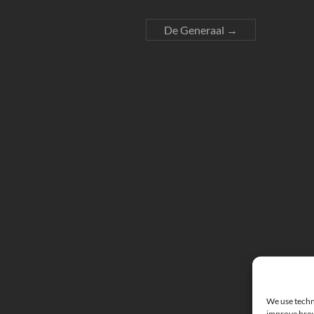
De Generaal
→
We use techno
improve brow