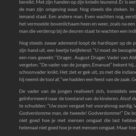
bereikt. Met zijn handen op zijn knieën leunend. Er is 
de man zijn omgeving waar. Nog steeds die steken. In 
iemand staat. Een andere man. Even wachten nog, eerst
het vermoeide bovenlichaam heen en weer, zoals na een 
man die verderop bij de deuren staat te wachten een ind
Nog steeds zwaar ademend loopt de hardloper op de pe
zijn hand uit, een beetje twijfelend: “U moet de beoogde
een roes gewekt: “Drager, August Drager. Vader van Abby. 
vergeten. “De vader van de jongen, Emanuel” bekent hij. 
schoonvader knikt. Het ziet er gek uit, zo met die indianen
hij neemt de tooi af, “we hadden een feest van de zaak. 
De vader van de jongen realiseert zich, inmiddels wee
geïnformeerd naar de toestand van de kinderen. Alsof d
te schudden: “Uw zoon vergaat het vooralsnog aardig. V
Godverdomme man, de tweede! Godverdomme!” De boze
niet goed hoe je met mensen omgaat die last hebben
helemaal niet goed hoe je met mensen omgaat. Maar toen 