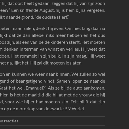
hij dat ooit heeft gedaan, zeggen dat hij van zijn zoon
meer?” Een sniffende August, hij is hem bijna vergeten.
kt naar de grond, “de oudste stierf.”
ten maar ruilen, denkt hij even. Om niet lang daarna
ijkt dat ze dan allebei niks meer hebben en het dus
oos zijn, als een van beide kinderen sterft. Het moeten
m denken in termen van winst en verlies. Hij weet dat
doen. Het rommelt in zijn buik. In zijn maag. Hij weet
 na, lijkt het. Hij zal dit moeten loslaten.
on en kunnen we weer naar binnen. We zullen zo wel
igend of beangstigend vindt. Samen lopen ze naar de
Gaat het wel, Emanuel?” Als ze bij de auto aankomen,
ien is het de maaltijd die hij at met de vrouw die hij
 voor wie hij er had moeten zijn. Feit blijft dat zijn
ken op de motorkap van de zwarte BMW ziet.
n reacties