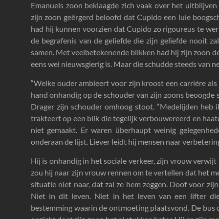
Emanuels zoon beklaagde zich vaak over het uitblijven v
zijn zoon geërgerd beloofd dat Cupido een luie boogschu
had hij kunnen voorzien dat Cupido zo rigoureus te werk
de begrafenis van de geliefde die zijn geliefde nooit 
samen. Met veelbetekenende blikken had hij zijn zoon de
eens wel nieuwsgierig is. Maar die schudde steeds van ne
“Welke ouder ambieert voor zijn kroost een carrière als 
hand onhandig op de schouder van zijn zoons beoogde s
Drager zijn schouder omhoog stoot. “Medelijden heb ik 
trakteert op een blik die tegelijk verbouwereerd en ha
niet gemaakt. Er waren überhaupt weinig gelegenhed
onderaan de lijst. Liever leidt hij mensen naar verbetering.
Hij is onhandig in het sociale verkeer, zijn vrouw verwijt
zou hij naar zijn vrouw rennen om te vertellen dat het m
situatie niet naar, dat zal ze hem zeggen. Doof voor zijn 
Niet in dit leven. Niet in het leven van een lifter 
bestemming waarin de ontmoeting plaatsvond. De bus die