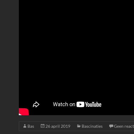
Bas
26 april 2019
Bascinaties
Geen react