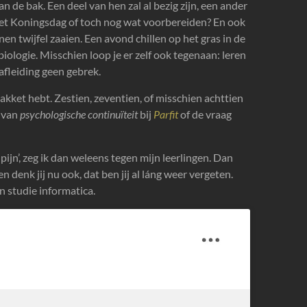
de bak. Een deel van hen zal al bezig zijn, een ander
et Koningsdag of toch nog wat voorbereiden? En ook
 twijfel zaaien. Een avond chillen op het gras in de
iologie. Misschien loop je er zelf ook tegenaan: leren
afleiding geen gebrek.
 pakket hebt. Zestien, zeventien, of misschien achttien
l van
psychologische continuïteit
bij
Parfit
of de vraag
 pijn’, zeg ik dan weleens tegen mijn leerlingen. Dan
en denk jij nu ook, dat ben jij al láng weer vergeten.
n studie informatica.