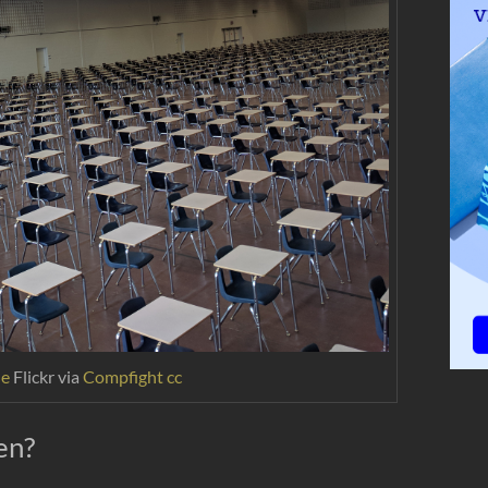
he
Flickr via
Compfight
cc
en?