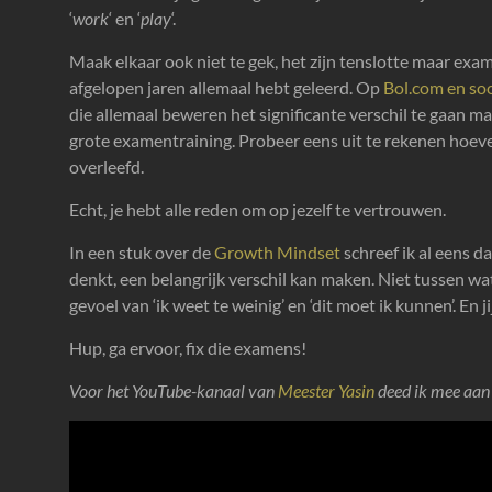
‘
work
‘ en ‘
play
‘.
Maak elkaar ook niet te gek, het zijn tenslotte maar exam
afgelopen jaren allemaal hebt geleerd. Op
Bol.com en soo
die allemaal beweren het significante verschil te gaan m
grote examentraining. Probeer eens uit te rekenen hoevee
overleefd.
Echt, je hebt alle reden om op jezelf te vertrouwen.
In een stuk over de
Growth Mindset
schreef ik al eens d
denkt, een belangrijk verschil kan maken. Niet tussen wat
gevoel van ‘ik weet te weinig’ en ‘dit moet ik kunnen’. En ji
Hup, ga ervoor, fix die examens!
Voor het YouTube-kanaal van
Meester Yasin
deed ik mee aan 