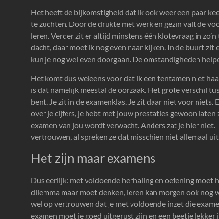
Het heeft de bijkomstigheid dat ik ook weer een paar keer
te zuchten. Door de drukte met werk en gezin valt de voo
leren. Verder zit er altijd minstens één klotevraag in zo’
dacht, daar moet ik nog even naar kijken. In de buurt zit e
kun je nog wel even doorgaan. De omstandigheden helpen
Het komt dus weleens voor dat ik een tentamen niet haal.
is dat namelijk meestal de oorzaak. Het grote verschil tussen 
bent. Je zit in de examenklas. Je zit daar niet voor niets
over je cijfers, je hebt met jouw prestaties gewoon laten z
examen van jou wordt verwacht. Anders zat je hier niet.
vertrouwen, al spreken ze dat misschien niet allemaal uit
Het zijn maar examens
Dus eerlijk: met voldoende herhaling en oefening moet he
dilemma maar moet denken, leren kan morgen ook nog wel?
wel op vertrouwen dat je met voldoende inzet die examen
examen moet je goed uitgerust zijn en een beetje lekker in