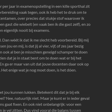
 per jaar in examenopstelling in een kille sporthal zit
rbereiding vaak tegen, ook ik heb het te druk om te
n tentamen, over precies dat stukje stof waarover ik
en gast die wiebelt (en vaak ben ik die gast zelf), en zo
 eigenlijk nooit bij examens.
 Dan wéét ik dat ik me slecht heb voorbereid. Bij mij
jou en mij, is dat jij al vier, vijf, of zes jaar bezig
. En ook al ben je misschien geneigd schamper te doen
ien dat je in staat bent om te doen wat er bij het
 En ga er maar van uit dat jouw docenten daar ook op
. Het enige wat je nog moet doen, is het dóen.
t jou kunnen lukken. Betekent dit dat je bij elk
 Nee, natuurlijk niet. Maar je kunt er in ieder geval
s gaat fixen. En ook niet onbelangrijk: voor een
 je vel zitten. Dus vind vooral die balans tussen