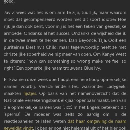
goed.
Jay Z weet wat het is om arm te zijn, tuurlijk, maar waarom
moet dat gecompenseerd worden met dit soort idiotie? Hoe
rijk je dan ook bent, voor mij is het een teken van geestelijke
armoede. Ondanks al het succes. Ondanks de wijsheid die ik
in de twee meen te herkennen. Dan Beyoncé. Tsja. Ooit een
puriteinse Destiny’s Child, maar tegenwoordig heeft ze met
christelijke soberheid weinig meer van doen. Om Kanye West
te citeren: “how can something so wrong make me feel so
right”. Een opmerkelijke naam trouwens, Blue Ivy.
Er kwamen deze week überhaupt een hele hoop opmerkelijke
namen voorbij. Verschillende sites, waaronder Ladygeek,
maakten
lijstjes
. Op basis van het namenoverzicht dat de
Nationale Verzekeringsbank elk jaar openbaar maakt. Een van
die opmerkelijke namen was ‘Jizz’. In het Engels betekent dit
‘sperma’. De moeder was zelfs zo aardig om in de
reactiepanelen te laten weten
dat haar omgeving de naam
geweldig vindt
. Ik ben er nog niet helemaal uit of het hier ook