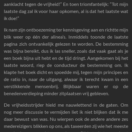
aanklacht tegen de vrijheid!” En toen triomfantelijk: “Tot mijn
laatste dag zal ik voor haar opkomen, al is dat het laatste wat
ik doe!”
Ik nam zijn ontboezeming ter kennisgeving aan en richtte mijn
blik weer op één der alinea’s. Inmiddels toonde de laatste
pagina zich ontvankelijk gelezen te worden. De bestemming
was bijna bereikt, dus ik las sneller, zoals dat vaak gaat als je
een boek bijna uit hebt en de tijd dringt. Aangekomen bij het
laatste woord, riep de conducteur de bestemming om. Ik
klapte het boek dicht en spoedde mij, tegen mijn principes en
de ratio in, naar de uitgang, alwaar ik terecht kwam in een
verstikkende mensenbrij. Blijkbaar waren er op de
benedenverdieping minder zitplaatsen vrij gebleven.
De vrijheidsstrijder hield me nauwlettend in de gaten. Om
nog meer discussie te vermijden liet ik niet blijken dat ik me
daar bewust van was. Nu wierpen ook de andere andere zes
medereizigers blikken op ons, als taxeerden zij wie het meeste