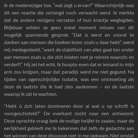
ik de medereiziger toe, “wat zegt u ervan?” Waarschijnlijk was
dit een reactie die verlangd noch verwacht werd. Ik merkte
dat de andere reizigers verzaten of hun krantje weglegden.
Blijkbaar wilden ze geen enkel moment missen van dit
mogelijk spannende gesprek. “Dat is eerst en vooral te
danken aan mensen die boeken lezen zoals u daar hebt”, werd
mij medegedeeld, “want de stabiliteit van alles gaat ten onder
aan mensen zoals u, die zich inlaten met je reinste waanzin en
verderf!” Hij zei het echt. Ik hoopte even dat er iemand in mijn
arm zou knijpen, maar dat paradijs werd me niet gegund. Na
tijden van ogenschijnlijke isolatie, was een ontmoeting als
deze de laatste die ik had zien aankomen – en de laatste
waarop ik zat te wachten.
“Hebt ú zich laten domineren door al wat u op schrift is
voorgeschoteld?” De overkant zocht naar een antwoord.
Deze oprechte vraag leek de nodige twijfel te zaaien, maar de
eerlijkheid gebiedt me te bekennen dat zelfs de gedachte aan
het winnen van deze discussie niet in me opkwam. Niet omdat