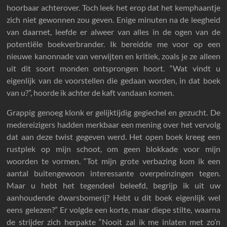
hoorbaar achterover. Toch leek het erop dat het kemphaantje
zich niet gewonnen zou geven. Enige minuten na de leegheid
van daarnet, leefde er alweer van alles in de ogen van de
potentiële boekverbrander. Ik bereidde me voor op een
nieuwe kanonnade van verwijten en kritiek, zoals je ze alleen
uit dit soort monden ontsprongen hoort. “Wat vindt u
eigenlijk van de voorstellen die gedaan worden, in dat boek
van u?”, hoorde ik achter de kaft vandaan komen.
Grappig genoeg klonk er gelijktijdig gegiechel en gezucht. De
medereizigers hadden merkbaar een mening over het vervolg
dat aan deze twist gegeven werd. Het open boek kreeg een
rustplek op mijn schoot, om geen blokkade voor mijn
woorden te vormen. “Tot mijn grote verbazing kom ik een
aantal buitengewoon interessante overpeinzingen tegen.
Maar u hebt het tegendeel beleefd, begrijp ik uit uw
aanhoudende dwarsbomerij? Hebt u dit boek eigenlijk wel
eens gelezen?” Er volgde een korte, maar diepe stilte, waarna
de strijder zich herpakte “Nooit zal ik me inlaten met zo’n