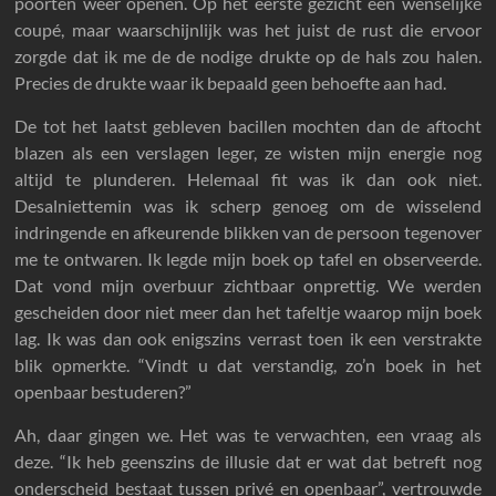
poorten weer openen. Op het eerste gezicht een wenselijke
coupé, maar waarschijnlijk was het juist de rust die ervoor
zorgde dat ik me de de nodige drukte op de hals zou halen.
Precies de drukte waar ik bepaald geen behoefte aan had.
De tot het laatst gebleven bacillen mochten dan de aftocht
blazen als een verslagen leger, ze wisten mijn energie nog
altijd te plunderen. Helemaal fit was ik dan ook niet.
Desalniettemin was ik scherp genoeg om de wisselend
indringende en afkeurende blikken van de persoon tegenover
me te ontwaren. Ik legde mijn boek op tafel en observeerde.
Dat vond mijn overbuur zichtbaar onprettig. We werden
gescheiden door niet meer dan het tafeltje waarop mijn boek
lag. Ik was dan ook enigszins verrast toen ik een verstrakte
blik opmerkte. “Vindt u dat verstandig, zo’n boek in het
openbaar bestuderen?”
Ah, daar gingen we. Het was te verwachten, een vraag als
deze. “Ik heb geenszins de illusie dat er wat dat betreft nog
onderscheid bestaat tussen privé en openbaar”, vertrouwde