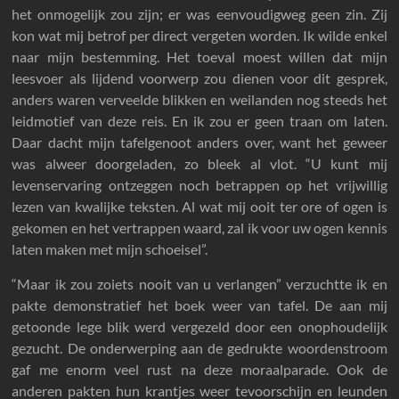
het onmogelijk zou zijn; er was eenvoudigweg geen zin. Zij
kon wat mij betrof per direct vergeten worden. Ik wilde enkel
naar mijn bestemming. Het toeval moest willen dat mijn
leesvoer als lijdend voorwerp zou dienen voor dit gesprek,
anders waren verveelde blikken en weilanden nog steeds het
leidmotief van deze reis. En ik zou er geen traan om laten.
Daar dacht mijn tafelgenoot anders over, want het geweer
was alweer doorgeladen, zo bleek al vlot. “U kunt mij
levenservaring ontzeggen noch betrappen op het vrijwillig
lezen van kwalijke teksten. Al wat mij ooit ter ore of ogen is
gekomen en het vertrappen waard, zal ik voor uw ogen kennis
laten maken met mijn schoeisel”.
“Maar ik zou zoiets nooit van u verlangen” verzuchtte ik en
pakte demonstratief het boek weer van tafel. De aan mij
getoonde lege blik werd vergezeld door een onophoudelijk
gezucht. De onderwerping aan de gedrukte woordenstroom
gaf me enorm veel rust na deze moraalparade. Ook de
anderen pakten hun krantjes weer tevoorschijn en leunden